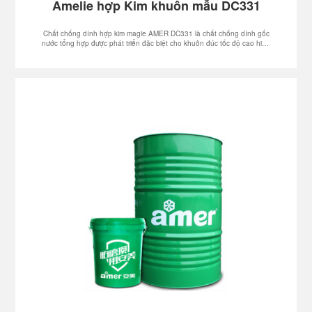
Amelie hợp Kim khuôn mẫu DC331
Chất chống dính hợp kim magie AMER DC331 là chất chống dính gốc
nước tổng hợp được phát triển đặc biệt cho khuôn đúc tốc độ cao hiện
đại, có đặc tính tách siêu bền và đặc tính chống thiêu kết trên bề mặt
khuôn, giữ cho bề mặt khuôn luôn sạch sẽ và không bị bám cặn. cặn
cacbon, quá trình đúc khuôn diễn ra suôn sẻ và xỉ được kiểm soát bám
dính vào bề mặt khuôn; hệ thống công thức gốc nước polyme tổng hợp
không cháy, ít khói và không gây ô nhiễm, mang lại môi trường sạch sẽ,
an toàn, và môi trường