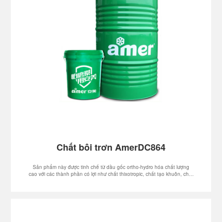
Chất bôi trơn AmerDC864
Sản phẩm này được tinh chế từ dầu gốc ortho-hydro hóa chất lượng
cao với các thành phần có lợi như chất thixotropic, chất tạo khuôn, chất
ổn định nhiệt độ cao. Hệ thống không chứa than chì, trong suốt và
không màu, có thể cung cấp tải trọng hỗ trợ bôi trơn cần thiết cho
chuyển động tương đối của pít tông và thành buồng lạnh, giảm ma sát
và mài mòn của mũi, ống bọc và lõi di động.Chất lượng dầu ổn định có
thể kéo dài tuổi thọ của các bộ phận chuyển động.