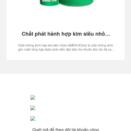
Chất phát hành hợp kim siêu nhôm
AMER DC342
Chất chống dính hợp kim siêu nhôm AMER DC342 là chất chống dính
gốc nước tổng hợp được phát triển đặc biệt cho khuôn đúc tốc độ cao
hiện đại, có đặc tính tách siêu mạnh và đặc tính chống thiêu kết đặc
biệt trên bề mặt khuôn, giữ cho bề mặt khuôn luôn sạch sẽ và tự do.
của sự tích tụ.Carbon, quá trình đúc khuôn diễn ra suôn sẻ và xỉ được
kiểm soát để bám dính vào bề mặt khuôn,hệ thống công thức gốc nước
polymer tổng hợp có đặc tính không bắt lửa, ít khói và không gây ô
nhiễm, mang lại môi trường
Quét mã để theo dõi tài khoản công