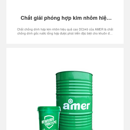
Chất giải phóng hợp kim nhôm hiệu
quả cao AMER DC345
Chất chống dính hợp kim nhôm hiệu quả cao DC345 của AMER là chất
chống dính gốc nước tổng hợp được phát triển đặc biệt cho khuôn đúc
tốc độ cao hiện đại, có đặc tính chống dính siêu mạnh và đặc tính
chống thiêu kết trên bề mặt khuôn, giữ cho bề mặt khuôn luôn sạch sẽ
và không tích tụ.Cacbon, quá trình đúc khuôn diễn ra suôn sẻ, kiểm
soát xỉ bám dính vào bề mặt khuôn, hệ thống công thức polyme tổng
hợp gốc nước có đặc tính không cháy, ít khói và không gây ô nhiễm ,
mang lại môi trường sản xuất sạ