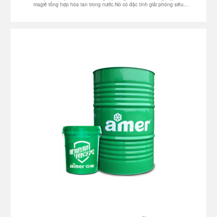
magiê tổng hợp hòa tan trong nước.Nó có đặc tính giải phóng siêu
mạnh và đặc tính chống cháy bề mặt khuôn đặc biệt.Nó giữ cho bề mặt
khuôn sạch sẽ và không có cặn carbon.Quá trình đúc khuôn diễn ra
suôn sẻ và không có xỉ magie bám vào khuôn, bề mặt không cháy,
không gây ô nhiễm và các đặc tính khác, mang lại môi trường sản xuất
và vận hành sạch sẽ, an toàn và lành mạnh.