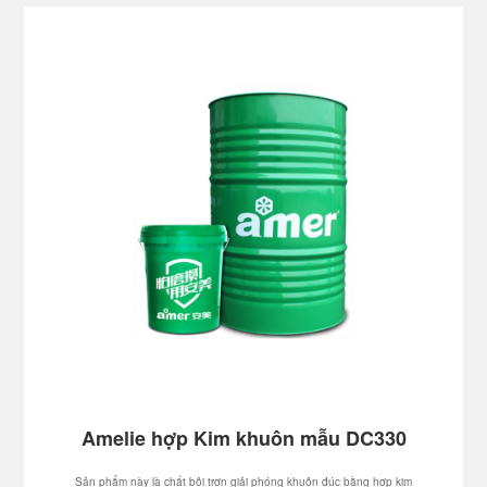
và lõi di động.Chất lượng dầu ổn định có thể kéo dài tuổi thọ của các
bộ phận chuyển động.
Amelie hợp Kim khuôn mẫu DC330
Sản phẩm này là chất bôi trơn giải phóng khuôn đúc bằng hợp kim