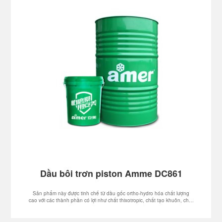
Dầu bôi trơn piston Amme DC861
Sản phẩm này được tinh chế từ dầu gốc ortho-hydro hóa chất lượng
cao với các thành phần có lợi như chất thixotropic, chất tạo khuôn, chất
ổn định nhiệt độ cao. Hệ thống không chứa than chì có thể cung cấp
tải trọng hỗ trợ bôi trơn cần thiết cho chuyển động tương đối của pít
tông và thành buồng lạnh, giảm ma sát và mài mòn của mũi, ống bọc